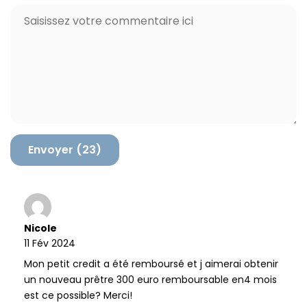
o
m
C
m
a
o
*
i
m
l
m
*
e
n
t
a
i
r
e
Nicole
11 Fév 2024
Mon petit credit a été remboursé et j aimerai obtenir
un nouveau prêtre 300 euro remboursable en4 mois
est ce possible? Merci!