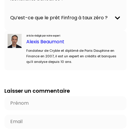
Qu’est-ce que le prêt Finfrog à taux zéro ?
Article rédigé par notre expert
Alexis Beaumont
Fondateur de Cryble et diplômé de Paris Dauphine en
Finance en 2007, il est un expert en crédits et banques
qu’il analyse depuis 10 ans.
Laisser un commentaire
P
r
é
E
n
-