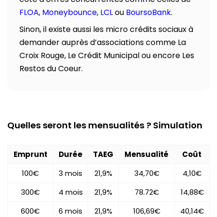
FLOA
,
Moneybounce
,
LCL
ou
BoursoBank
.
Sinon, il existe aussi les micro crédits sociaux à
demander auprès d’associations comme La
Croix Rouge, Le Crédit Municipal ou encore Les
Restos du Coeur.
Quelles seront les mensualités ? Simulation
Emprunt
Durée
TAEG
Mensualité
Coût
100€
3 mois
21,9%
34,70€
4,10€
300€
4 mois
21,9%
78.72€
14,88€
600€
6 mois
21,9%
106,69€
40,14€