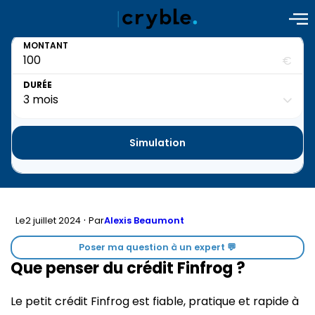
MONTANT
€
DURÉE
Simulation
·
2 juillet 2024
Le
Par
Alexis Beaumont
Poser ma question à un expert 💬
Que penser du crédit Finfrog ?
Le petit crédit Finfrog est fiable, pratique et rapide à