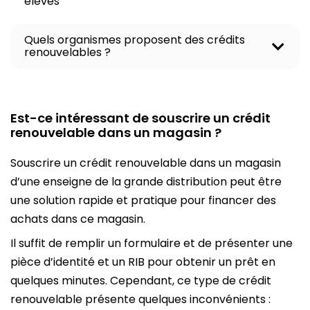
élevés
Quels organismes proposent des crédits
O
renouvelables ?
u
v
r
i
r
Est-ce intéressant de souscrire un crédit
l
renouvelable dans un magasin ?
e
c
Souscrire un crédit renouvelable dans un magasin
o
n
d’une enseigne de la grande distribution peut être
t
une solution rapide et pratique pour financer des
e
n
achats dans ce magasin.
u
Il suffit de remplir un formulaire et de présenter une
pièce d’identité et un RIB pour obtenir un prêt en
quelques minutes. Cependant, ce type de crédit
renouvelable présente quelques inconvénients :