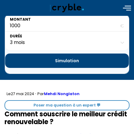
MONTANT
€
DURÉE
Simulation
·
27 mai 2024
Le
Par
Mehdi Nonglaton
Poser ma question à un expert 💬
Comment souscrire le meilleur crédit
renouvelable ?