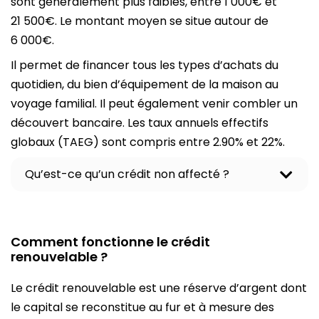
sont généralement plus faibles, entre 1 000€ et
21 500€. Le montant moyen se situe autour de
6 000€.
Il permet de financer tous les types d’achats du
quotidien, du bien d’équipement de la maison au
voyage familial. Il peut également venir combler un
découvert bancaire. Les taux annuels effectifs
globaux (TAEG) sont compris entre 2.90% et 22%.
Qu’est-ce qu’un crédit non affecté ?
O
u
v
r
i
Comment fonctionne le crédit
r
renouvelable ?
l
e
c
Le crédit renouvelable est une réserve d’argent dont
o
le capital se reconstitue au fur et à mesure des
n