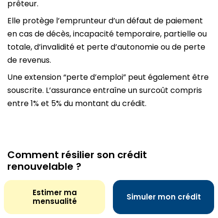
prêteur.
Elle protège l’emprunteur d’un défaut de paiement
en cas de décès, incapacité temporaire, partielle ou
totale, d’invalidité et perte d’autonomie ou de perte
de revenus.
Une extension “perte d’emploi” peut également être
souscrite. L’assurance entraîne un surcoût compris
entre 1% et 5% du montant du crédit.
Comment résilier son crédit
renouvelable ?
Estimer ma
Le prêt renouvelable n’est pas clôturé en cas de
Simuler mon crédit
mensualité
remboursement total. Le principe même de ce