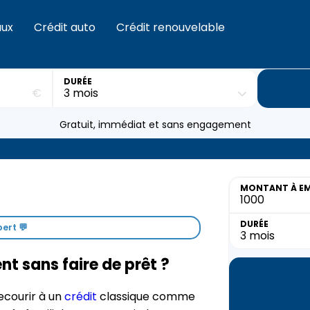
aux
Crédit auto
Crédit renouvelable
DURÉE
€
Gratuit, immédiat et sans engagement
MONTANT
À E
DURÉE
ert 💬
t sans faire de prêt ?
recourir à un
crédit
classique comme