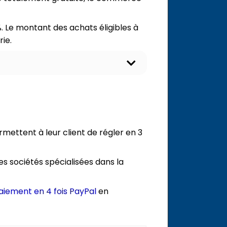
%. Le montant des achats éligibles à
rie.
O
u
v
r
i
r
l
e
mettent à leur client de régler en 3
c
o
n
 sociétés spécialisées dans la
t
e
n
aiement en 4 fois PayPal
en
u