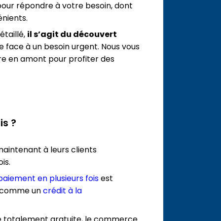
pour répondre à votre besoin, dont
énients.
étaillé,
il s’agit du découvert
re face à un besoin urgent. Nous vous
re en amont pour profiter des
is ?
intenant à leurs clients
is.
paiement en plusieurs fois
est
as comme un
crédit à la
re totalement gratuite, le commerce