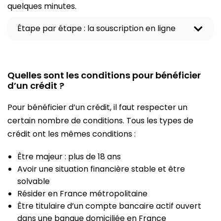
quelques minutes.
Étape par étape : la souscription en ligne
O
u
v
r
i
Quelles sont les conditions pour bénéficier
r
d’un crédit ?
l
e
c
Pour bénéficier d’un crédit, il faut respecter un
o
certain nombre de conditions. Tous les types de
n
t
crédit ont les mêmes conditions :
e
n
u
Être majeur : plus de 18 ans
Avoir une situation financière stable et être
solvable
Résider en France métropolitaine
Être titulaire d’un compte bancaire actif ouvert
dans une banque domiciliée en France