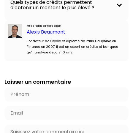
Quels types de crédits permettent
d’obtenir un montant le plus élevé ?
Article rédigé par notre expert
Alexis Beaumont
Fondateur de Cryble et diplômé de Paris Dauphine en
Finance en 2007, il est un expert en crédits et banques
qu’il analyse depuis 10 ans.
Laisser un commentaire
P
r
é
E
n
-
o
m
C
m