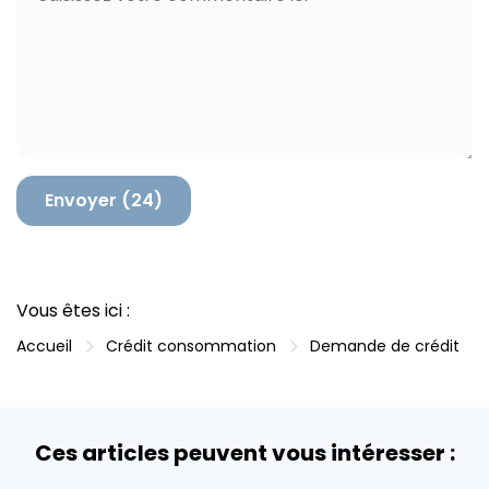
a
o
*
i
m
l
m
*
e
n
t
a
i
r
e
Vous êtes ici :
Accueil
Crédit consommation
Demande de crédit
Ces articles peuvent vous intéresser :