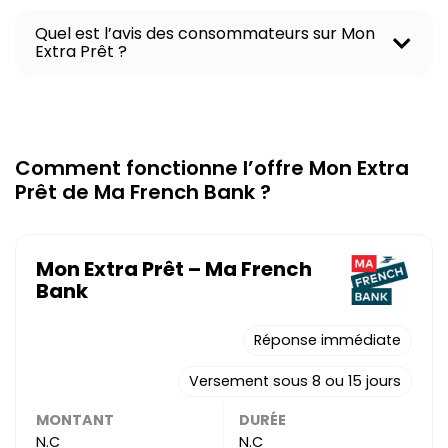
Quel est l’avis des consommateurs sur Mon
O
Extra Prêt ?
u
v
r
i
r
l
Comment fonctionne l’offre Mon Extra
e
Prêt de Ma French Bank ?
c
o
n
t
e
Mon Extra Prêt – Ma French
n
Bank
u
Réponse immédiate
Versement sous 8 ou 15 jours
MONTANT
DURÉE
N.C
N.C