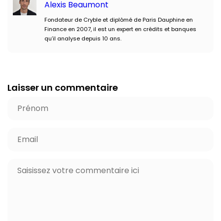
Alexis Beaumont
Fondateur de Cryble et diplômé de Paris Dauphine en
Finance en 2007, il est un expert en crédits et banques
qu’il analyse depuis 10 ans.
Laisser un commentaire
P
r
é
E
n
-
o
m
C
m
a
o
*
i
m
l
m
*
e