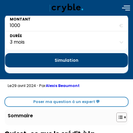
MONTANT
€
DURÉE
Simulation
·
29 avril 2024
Le
Par
Alexis Beaumont
Poser ma question à un expert 💬
Sommaire