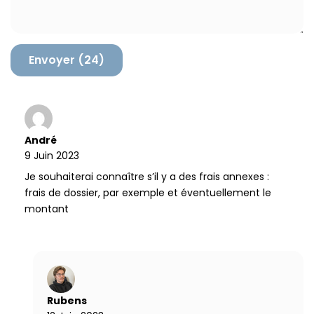
n
t
a
i
r
e
André
9 Juin 2023
Je souhaiterai connaître s’il y a des frais annexes :
frais de dossier, par exemple et éventuellement le
montant
Rubens