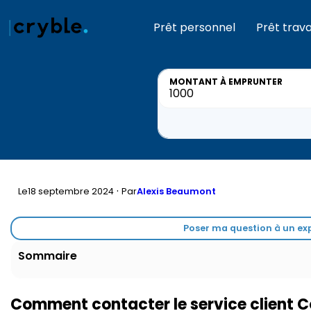
Prêt personnel
Prêt trav
MONTANT
À EMPRUNTER
·
Le
18 septembre 2024
Par
Alexis Beaumont
Poser ma question à un exp
Sommaire
Comment contacter le service client Co