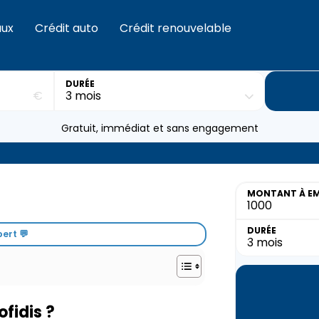
aux
Crédit auto
Crédit renouvelable
DURÉE
€
Gratuit, immédiat et sans engagement
MONTANT
À E
DURÉE
ert 💬
fidis ?