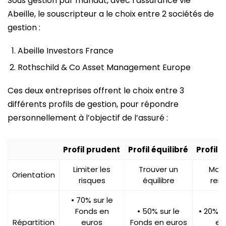
Sous gestion par mandat, avec l’assurance vie
Abeille, le souscripteur a le choix entre 2 sociétés de
gestion :
Abeille Investors France
Rothschild & Co Asset Management Europe
Ces deux entreprises offrent le choix entre 3
différents profils de gestion, pour répondre
personnellement à l’objectif de l’assuré :
Profil prudent
Profil équilibré
Profil
Limiter les
Trouver un
Maxi
Orientation
risques
équilibre
ren
• 70% sur le
Fonds en
• 50% sur le
• 20% s
Répartition
euros
Fonds en euros
en