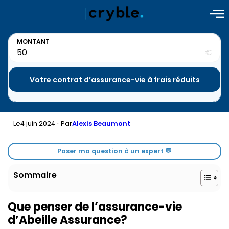
MONTANT
€
Votre contrat d’assurance-vie à frais réduits
·
4 juin 2024
Le
Par
Alexis Beaumont
Poser ma question à un expert 💬
Sommaire
Que penser de l’assurance-vie
d’Abeille Assurance?