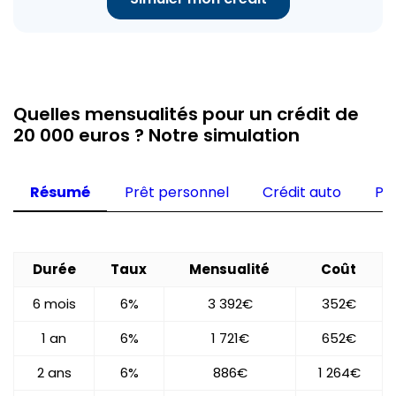
Quelles mensualités pour un crédit de
20 000 euros ? Notre simulation
Résumé
Prêt personnel
Crédit auto
Pr
Durée
Taux
Mensualité
Coût
6 mois
6%
3 392€
352€
1 an
6%
1 721€
652€
2 ans
6%
886€
1 264€