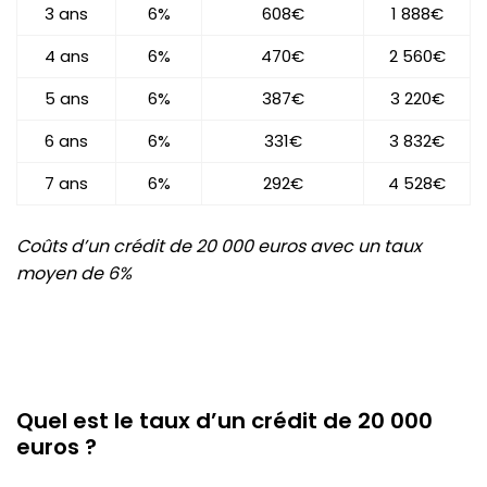
3 ans
6%
608€
1 888€
4 ans
6%
470€
2 560€
5 ans
6%
387€
3 220€
6 ans
6%
331€
3 832€
7 ans
6%
292€
4 528€
Coûts d’un crédit de 20 000 euros avec un taux
moyen de 6%
Quel est le taux d’un crédit de 20 000
euros ?