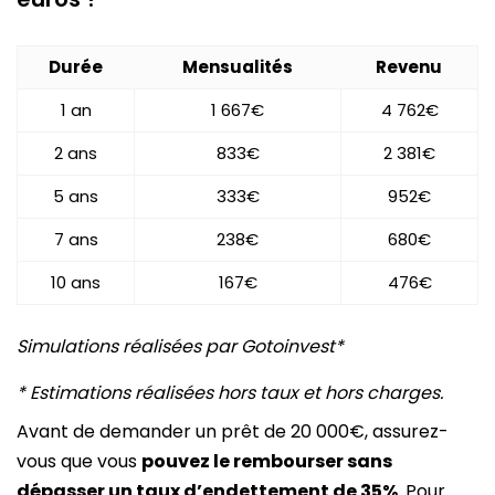
Durée
Mensualités
Revenu
1 an
1 667€
4 762€
2 ans
833€
2 381€
5 ans
333€
952€
7 ans
238€
680€
10 ans
167€
476€
Simulations réalisées par Gotoinvest*
* Estimations réalisées hors taux et hors charges.
Avant de demander un prêt de 20 000€, assurez-
vous que vous
pouvez le rembourser sans
dépasser un taux d’endettement de 35%
. Pour