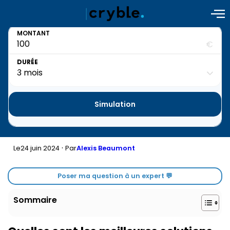
MONTANT
€
DURÉE
Simulation
·
24 juin 2024
Le
Par
Alexis Beaumont
Poser ma question à un expert 💬
Sommaire