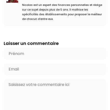
Nicolas est un expert des finances personnelles et rédige
sur ce sujet depuis plus de 5 ans. Il maîtrise les
spécificités des établissements pour proposer le meilleur
de chacun d’entre eux.
Laisser un commentaire
P
r
é
E
n
-
o
m
C
m
a
o
*
i
m
l
m
*
e