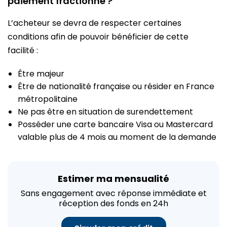
paiement fractionné ?
e
c
L’acheteur se devra de respecter certaines
o
n
conditions afin de pouvoir bénéficier de cette
t
facilité :
e
n
u
Être majeur
Être de nationalité française ou résider en France
métropolitaine
Ne pas être en situation de surendettement
Posséder une carte bancaire Visa ou Mastercard
valable plus de 4 mois au moment de la demande
Estimer ma mensualité
Sans engagement avec réponse immédiate et
réception des fonds en 24h