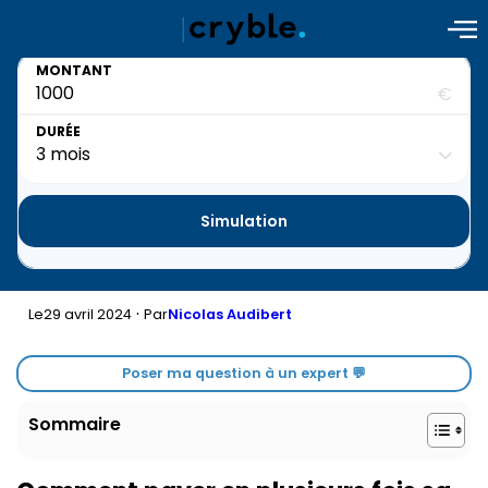
MONTANT
€
DURÉE
Simulation
·
29 avril 2024
Le
Par
Nicolas Audibert
Poser ma question à un expert 💬
Sommaire