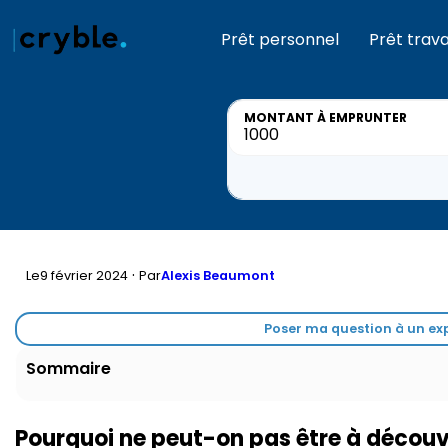
Prêt personnel
Prêt trav
MONTANT
À EMPRUNTER
·
Le
9 février 2024
Par
Alexis Beaumont
Poser ma question à un exp
Sommaire
Pourquoi ne peut-on pas être à découv