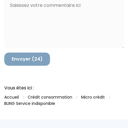
C
m
a
o
*
i
m
l
m
*
e
n
t
a
i
r
e
Vous êtes ici :
Accueil
Crédit consommation
Micro crédit
BLING Service indisponible