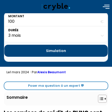
MONTANT
€
DURÉE
Simulation
·
1 mars 2024
Le
Par
Alexis Beaumont
Poser ma question à un expert 💬
Sommaire