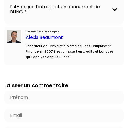
Est-ce que Finfrog est un concurrent de
BLING ?
Article rédigé par notre expert
Alexis Beaumont
Fondateur de Cryble et diplômé de Paris Dauphine en
Finance en 2007, il est un expert en crédits et banques
qu’il analyse depuis 10 ans.
Laisser un commentaire
P
r
é
E
n
-
o
m