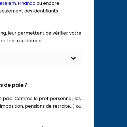
etelem
,
Financo
ou encore
eulement des identifiants
ng, leur permettent de vérifier votre
ère très rapidement.
O
u
v
r
i
s de paie ?
r
l
e
de paie. Comme le prêt personnel, les
c
o
mposition, pensions de retraite…) ou
n
t
e
n