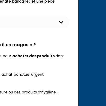
entité bancaire) et une pièce
O
u
v
r
i
rit en magasin ?
r
l
e
de pour
acheter des produits
dans
c
o
n
t
n achat ponctuel urgent :
e
n
u
ure ou des produits d’hygiène :