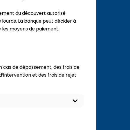
ment du découvert autorisé
 lourds. La banque peut décider à
e les moyens de paiement.
n cas de dépassement, des frais de
’intervention et des frais de rejet
O
u
v
r
i
r