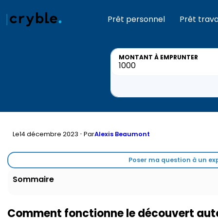
Prêt personnel
Prêt trav
MONTANT
À EMPRUNTER
·
Le
14 décembre 2023
Par
Alexis Beaumont
Poser ma question à un exp
Sommaire
Comment fonctionne le découvert auto