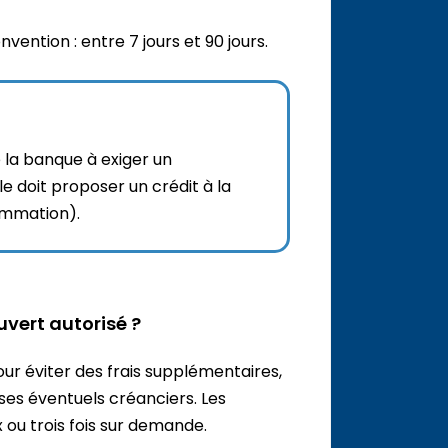
l
e
ention : entre 7 jours et 90 jours.
c
o
n
t
e
n
u
 la banque à exiger un
e doit proposer un crédit à la
ommation).
vert autorisé ?
ur éviter des frais supplémentaires,
ses éventuels créanciers. Les
ou trois fois sur demande.