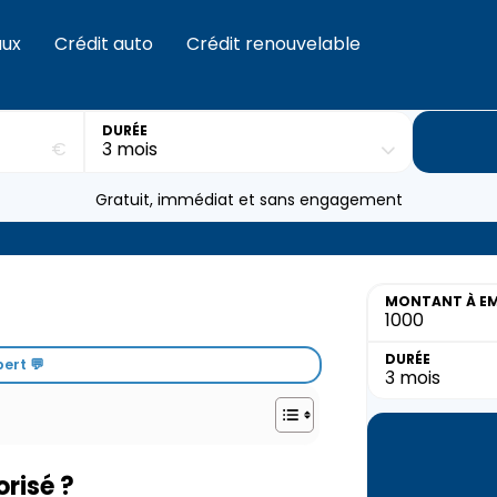
aux
Crédit auto
Crédit renouvelable
DURÉE
€
Gratuit, immédiat et sans engagement
MONTANT
À E
DURÉE
ert 💬
risé ?