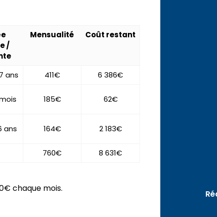
ée
Mensualité
Coût restant
e /
nte
 7 ans
411€
6 386€
 mois
185€
62€
6 ans
164€
2 183€
760€
8 631€
60€ chaque mois.
Ré