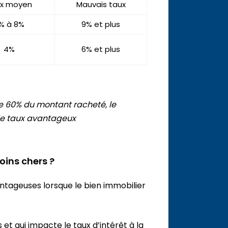
x moyen
Mauvais taux
% à 8%
9% et plus
4%
6% et plus
e 60% du montant racheté, le
de taux avantageux
oins chers ?
antageuses lorsque le bien immobilier
et qui impacte le taux d’intérêt à la