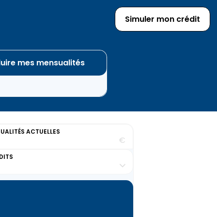
Simuler mon crédit
uire mes mensualités
ALITÉS ACTUELLES
€
DITS