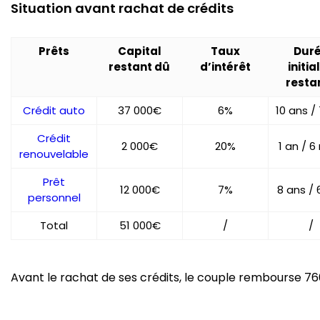
Situation avant rachat de crédits
Prêts
Capital
Taux
Dur
restant dû
d’intérêt
initial
resta
Crédit auto
37 000€
6%
10 ans /
Crédit
2 000€
20%
1 an / 6
renouvelable
Prêt
12 000€
7%
8 ans / 
personnel
Total
51 000€
/
/
Avant le rachat de ses crédits, le couple rembourse 7